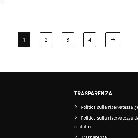
1
2
3
4
TRASPARENZA
Politica sulla riservatezza 
Politica sulla riservatezza d
contatto
Trasparenza