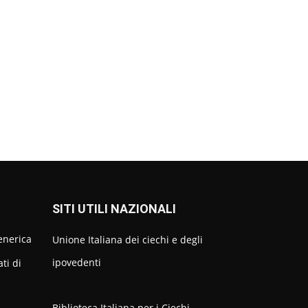
SITI UTILI NAZIONALI
generica
Unione Italiana dei ciechi e degli
ipovedenti
ati di
Biblioteca Italiana per i Ciechi